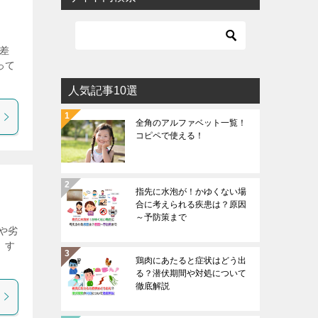
差
って
人気記事10選
全角のアルファベット一覧！
コピペで使える！
指先に水泡が！かゆくない場
合に考えられる疾患は？原因
～予防策まで
や劣
 す
鶏肉にあたると症状はどう出
る？潜伏期間や対処について
徹底解説