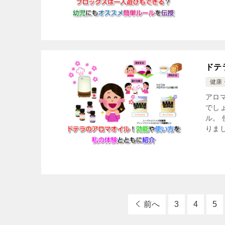
ドテ
健康
アロ
でし
ル。
りまし
前へ
3
4
5