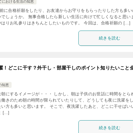
てにおける生活の知恵
前に合格祈願をしたり、お友達からお守りをもらったりした方も多い
いでしょうか。 無事合格したら新しい生活に向けて忙しくなると思い
やはりお礼参りはきちんとしたいものです。 今回は、合格祈願の […]
続きを読む
濯！どこに干す？外干し・部屋干しのポイント知りたいこと
の知恵
は朝にするイメージが・・・ しかし、朝は子供のお世話に時間をとら
共働きのため朝の時間が限られていたりして、どうしても夜に洗濯を
たい方も多いと思います。 そこで、夜洗濯したあと、どこに干せばい
 […]
続きを読む