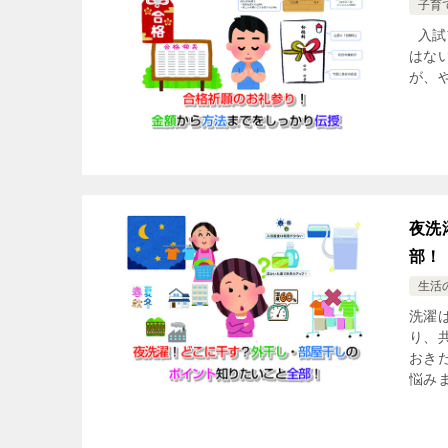
子育
入試
はな
が、
夜洗
部！
生活
洗濯
り、
おき
悩みま