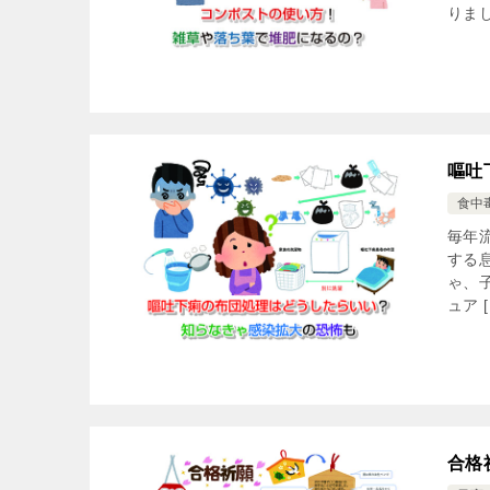
りまし
嘔吐
食中
毎年
する
ゃ、
ュア [
合格