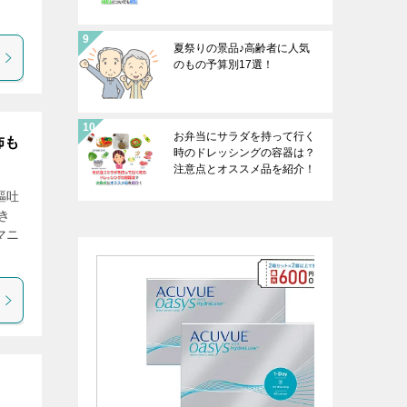
夏祭りの景品♪高齢者に人気
のもの予算別17選！
お弁当にサラダを持って行く
怖も
時のドレッシングの容器は？
注意点とオススメ品を紹介！
嘔吐
き
マニ