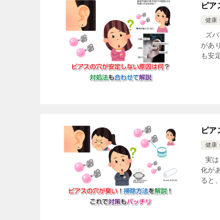
ピア
健康
ズバ
があ
も安
ピア
健康
実は
化が
ると