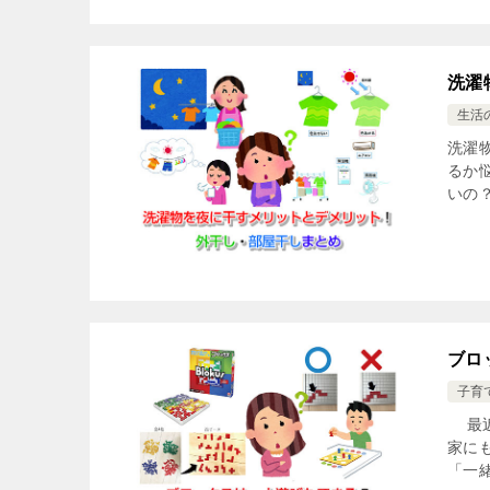
洗濯
生活
洗濯
るか
いの
ブロ
子育
最近
家に
「一