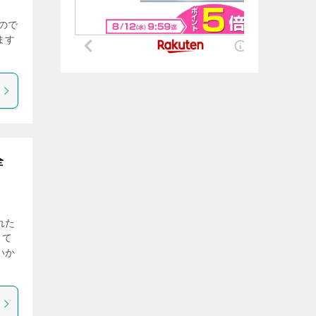
ので
ます
全
れた
して
いか