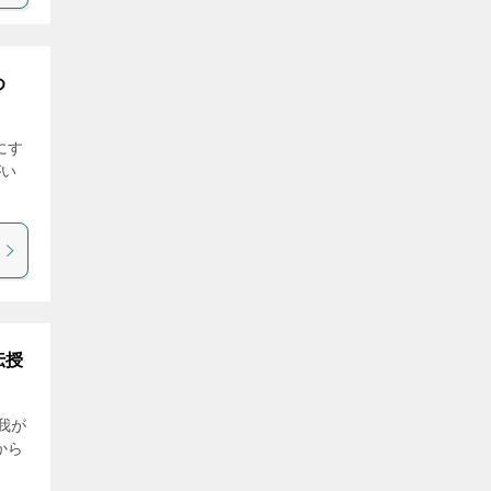
め
にす
がい
伝授
我が
から