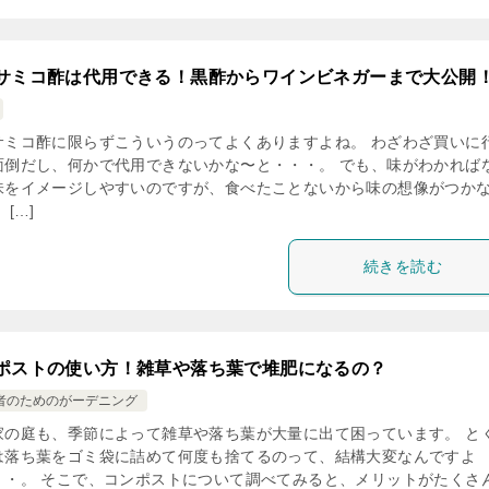
サミコ酢は代用できる！黒酢からワインビネガーまで大公開
サミコ酢に限らずこういうのってよくありますよね。 わざわざ買いに
面倒だし、何かで代用できないかな〜と・・・。 でも、味がわかれば
味をイメージしやすいのですが、食べたことないから味の想像がつか
 […]
続きを読む
ポストの使い方！雑草や落ち葉で堆肥になるの？
者のためのがーデニング
家の庭も、季節によって雑草や落ち葉が大量に出て困っています。 と
は落ち葉をゴミ袋に詰めて何度も捨てるのって、結構大変なんですよ
・・。 そこで、コンポストについて調べてみると、メリットがたくさ