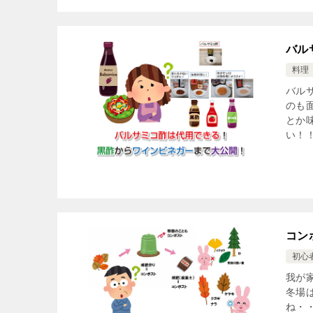
バル
料理
バル
のも
とか
い！！
コン
初心
我が
冬場
ね・