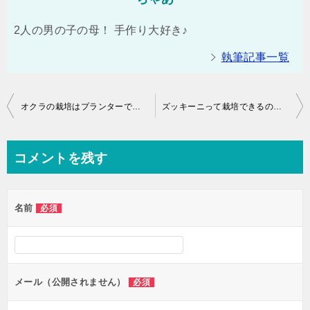
2人の男の子の母！ 手作り大好き♪
執筆記事一覧
投
オクラの栽培はプランターでできる？初心者でも大丈夫？
ズッキーニって栽培できるの？方法は？
稿
ナ
コメントを残す
ビ
ゲ
名前
必須
ー
シ
ョ
ン
メール（公開されません）
必須