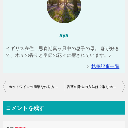
aya
イギリス在住、思春期真っ只中の息子の母。 森が好き
で、木々の香りと季節の花々に癒されています。♪
執筆記事一覧
投
ホットワインの簡単な作り方、美容と健康にもいいってホント？
舌苔の除去の方法は？取り過ぎには注意！
稿
ナ
コメントを残す
ビ
ゲ