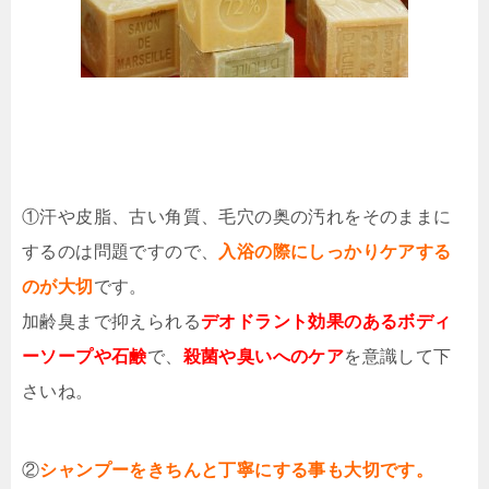
①汗や皮脂、古い角質、毛穴の奥の汚れをそのままに
するのは問題ですので、
入浴の際にしっかりケアする
のが大切
です。
加齢臭まで抑えられる
デオドラント効果のあるボディ
ーソープや石鹸
で、
殺菌や臭いへのケア
を意識して下
さいね。
②
シャンプーをきちんと丁寧にする事も大切です。