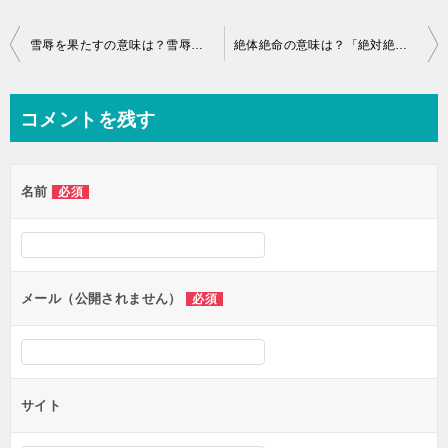
投
雪辱を果たすの意味は？雪辱を晴らすは間違い？
絶体絶命の意味は？「絶対絶命」と正しいのはどっち？
稿
ナ
コメントを残す
ビ
ゲ
名前
必須
ー
シ
ョ
ン
メール（公開されません）
必須
サイト