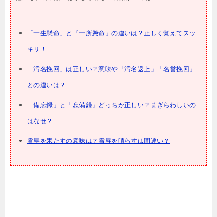
「一生懸命」と「一所懸命」の違いは？正しく覚えてスッ
キリ！
「汚名挽回」は正しい？意味や「汚名返上」「名誉挽回」
との違いは？
「備忘録」と「忘備録」どっちが正しい？まぎらわしいの
はなぜ？
雪辱を果たすの意味は？雪辱を晴らすは間違い？