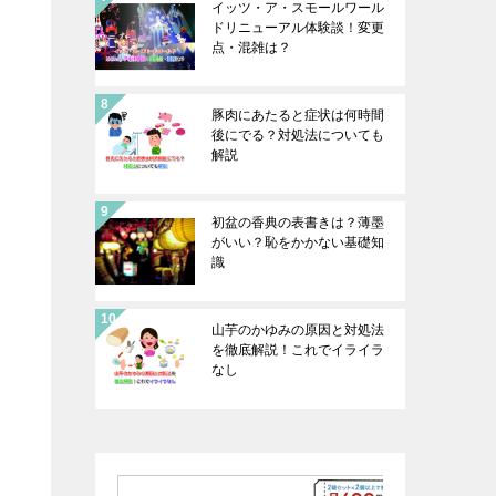
イッツ・ア・スモールワール
ドリニューアル体験談！変更
点・混雑は？
豚肉にあたると症状は何時間
後にでる？対処法についても
解説
初盆の香典の表書きは？薄墨
がいい？恥をかかない基礎知
識
山芋のかゆみの原因と対処法
を徹底解説！これでイライラ
なし