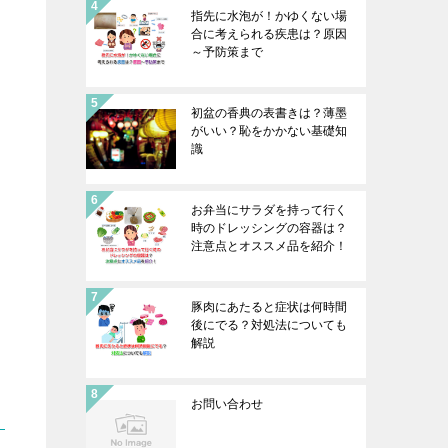
指先に水泡が！かゆくない場
合に考えられる疾患は？原因
～予防策まで
初盆の香典の表書きは？薄墨
がいい？恥をかかない基礎知
識
お弁当にサラダを持って行く
時のドレッシングの容器は？
注意点とオススメ品を紹介！
豚肉にあたると症状は何時間
後にでる？対処法についても
解説
お問い合わせ