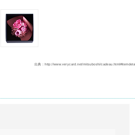
出典：http://www.verycard.net/mitsuboshi/cadeau.html#itemdeta