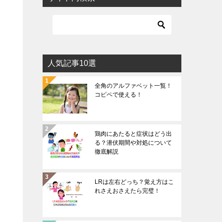
人気記事10選
全角のアルファベット一覧！
コピペで使える！
鶏肉にあたると症状はどう出
る？潜伏期間や対処について
徹底解説
LRは左右どっち？覚え方はこ
れさえおさえたら完璧！