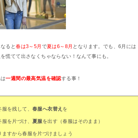
うなると
春は3～5月
で
夏は6～8月
となります。でも、6月には
服を慌てて出さなくちゃならない！なんて事にも。
れは
一週間の最高気温を確認
する事！
冬服を残して、
春服へ衣替え
を
冬服を片づけ、
夏服
を出す（春服はそのまま）
りますから春服を片づけましょう