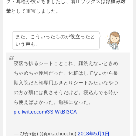
ク・耳栓が役立ちましたし、着圧ソックスは
浮腫み対
策
として重宝しました。
また、こういったものが役立ったと
いう声も。
寝落ち捗るシートことこれ、顔洗えないときめ
ちゃめちゃ便利だった。化粧はしてないから長
期入院だと朝専用ふきとりシートみたいなやつ
の方が肌には良さそうだけど。寝込んでる時か
ら使えばよかった。勉強になった。
pic.twitter.com/3SiWkBl3GA
— ぴか(仮) (@pikachucchu)
2018年5月1日