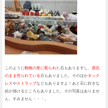
このように
動物の形に彫られた
石もありますし、
原石
のまま売られている
石もありました。そのほか
ネック
レス
や
ストラップ
などもありますよ！あと石に好きな
絵が描けるところもありました。その写真はありませ
ん。すみません・・・。