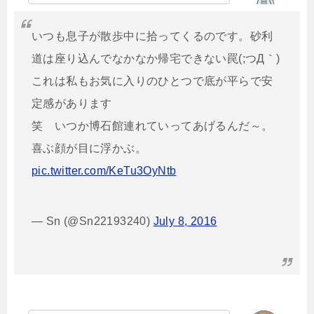
いつも息子が散歩中に拾ってくるのです。砂利
道は座り込んでなかなか帰宅できない罠(;つД｀)
これは私もお気に入りのひとつで底が平らで安
定感があります
笑 いつか博石館連れていってあげるんだ～。
喜ぶ顔が目に浮かぶ。
pic.twitter.com/KeTu3OyNtb
— Sn (@Sn22193240)
July 8, 2016