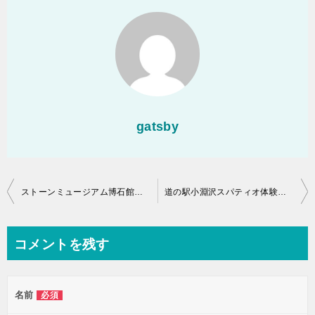
gatsby
投
ストーンミュージアム博石館って割引はある？一番お得なのはコレ！
道の駅小淵沢スパティオ体験工房行ってきました♪内容や口コミを紹介
稿
ナ
コメントを残す
ビ
ゲ
名前
必須
ー