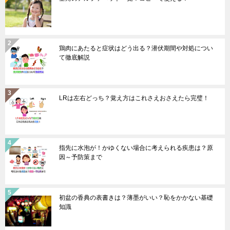
鶏肉にあたると症状はどう出る？潜伏期間や対処につい
て徹底解説
LRは左右どっち？覚え方はこれさえおさえたら完璧！
指先に水泡が！かゆくない場合に考えられる疾患は？原
因～予防策まで
初盆の香典の表書きは？薄墨がいい？恥をかかない基礎
知識