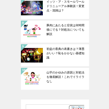
イッツ・ア・スモールワール
ドリニューアル体験談！変更
点・混雑は？
豚肉にあたると症状は何時間
後にでる？対処法についても
解説
初盆の香典の表書きは？薄墨
がいい？恥をかかない基礎知
識
山芋のかゆみの原因と対処法
を徹底解説！これでイライラ
なし