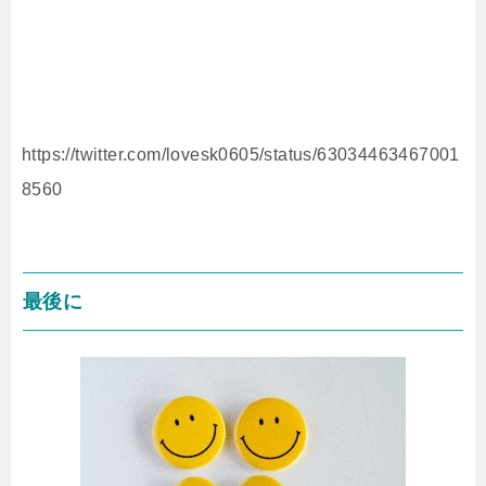
https://twitter.com/lovesk0605/status/63034463467001
8560
最後に