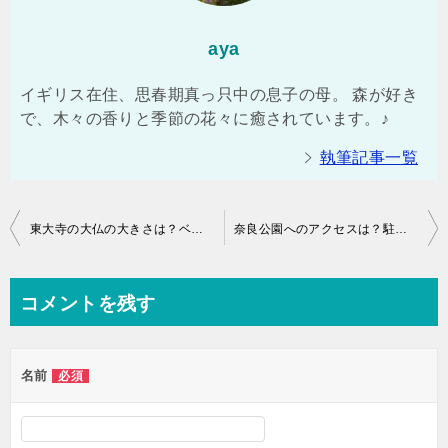
aya
イギリス在住、思春期真っ只中の息子の母。 森が好き
で、木々の香りと季節の花々に癒されています。♪
執筆記事一覧
投
東大寺の大仏の大きさは？ベビーカーでもまわれる？駐車場は？
奈良公園へのアクセスは？駐車場はある？紅葉の見頃は？
稿
ナ
コメントを残す
ビ
ゲ
名前
必須
ー
シ