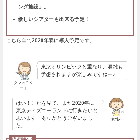
ング施設」。
新しいシアターも出来る予定！
こちら全て
2020年春に導入予定
です。
東京オリンピックと重なり、混雑も
予想されますが楽しみですね～♪
クマの子ク
マ子
はい！これを見て、また2020年に
東京ディズニーランドに行きたいと
思います！ありがとうございまし
女性A
た。
関連記事