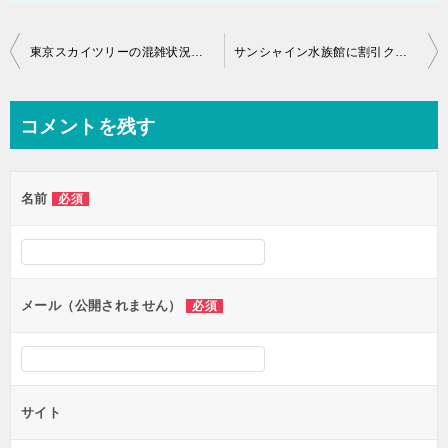
投
東京スカイツリーの混雑状況は？当日券もある？
サンシャイン水族館に割引クーポンはある？
稿
ナ
コメントを残す
ビ
ゲ
名前
必須
ー
シ
ョ
ン
メール（公開されません）
必須
サイト