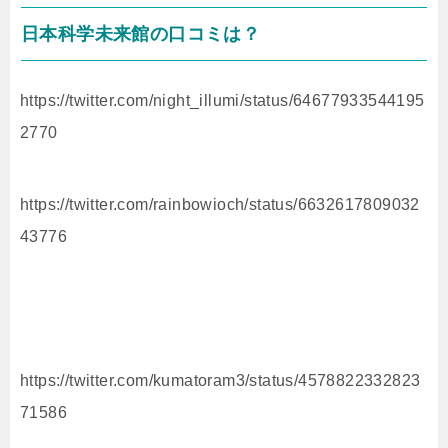
日本科学未来館の口コミは？
https://twitter.com/night_illumi/status/64677933544195
2770
https://twitter.com/rainbowioch/status/6632617809032
43776
https://twitter.com/kumatoram3/status/4578822332823
71586