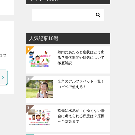
人気記事10選
！」
鶏肉にあたると症状はどう出
コス
る？潜伏期間や対処について
徹底解説
全角のアルファベット一覧！
コピペで使える！
指先に水泡が！かゆくない場
合に考えられる疾患は？原因
～予防策まで