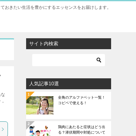
っておきたい生活を豊かにするエッセンスをお届けします。
サイト内検索
？
人気記事10選
係な
全角のアルファベット一覧！
・。
コピペで使える！
鶏肉にあたると症状はどう出
る？潜伏期間や対処について